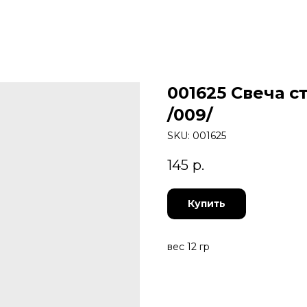
001625 Свеча с
/009/
SKU:
001625
145
р.
Купить
вес 12 гр