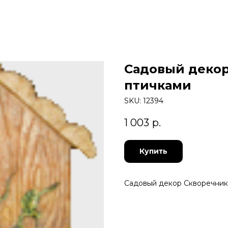
Садовый декор
птичками
SKU:
12394
1 003
р.
Купить
Садовый декор Скворечник