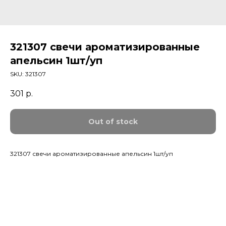
321307 свечи ароматизированные
апельсин 1шт/уп
SKU:
321307
301
р.
Out of stock
321307 свечи ароматизированные апельсин 1шт/уп