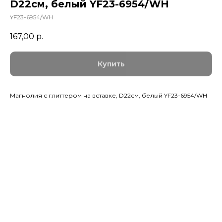
D22см, белый YF23-6954/WH
YF23-6954/WH
167,00
р.
Купить
Магнолия с глиттером на вставке, D22см, белый YF23-6954/WH